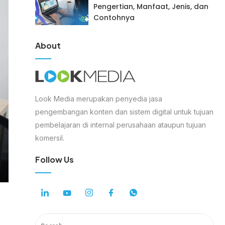
Pengertian, Manfaat, Jenis, dan
Contohnya
About
Look Media merupakan penyedia jasa
pengembangan konten dan sistem digital untuk tujuan
pembelajaran di internal perusahaan ataupun tujuan
komersil.
Follow Us