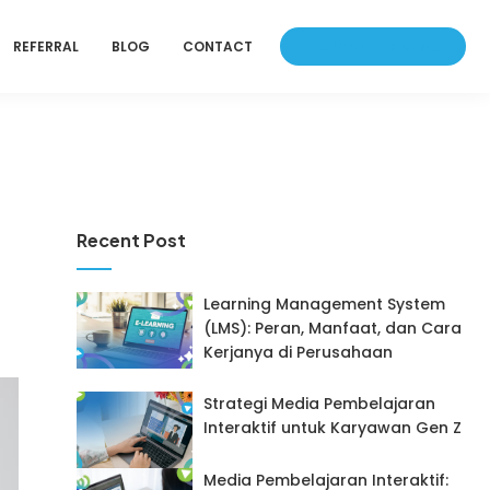
REQUEST FOR DEMO
REFERRAL
BLOG
CONTACT
Recent Post
Learning Management System
(LMS): Peran, Manfaat, dan Cara
Kerjanya di Perusahaan
Strategi Media Pembelajaran
Interaktif untuk Karyawan Gen Z
Media Pembelajaran Interaktif: