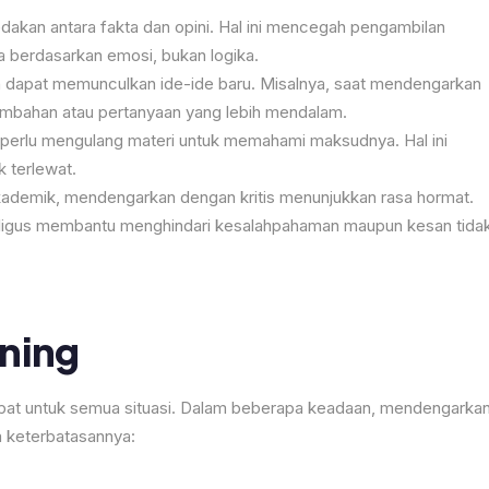
an antara fakta dan opini. Hal ini mencegah pengambilan
 berdasarkan emosi, bukan logika.
n dapat memunculkan ide-ide baru. Misalnya, saat mendengarkan
mbahan atau pertanyaan yang lebih mendalam.
g perlu mengulang materi untuk memahami maksudnya. Hal ini
 terlewat.
kademik, mendengarkan dengan kritis menunjukkan rasa hormat.
sekaligus membantu menghindari kesalahpahaman maupun kesan tida
ening
 tepat untuk semua situasi. Dalam beberapa keadaan, mendengarka
pa keterbatasannya: