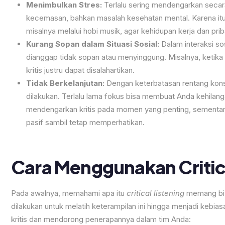
Menimbulkan Stres:
Terlalu sering mendengarkan secara
kecemasan, bahkan masalah kesehatan mental. Karena it
misalnya melalui hobi musik, agar kehidupan kerja dan pri
Kurang Sopan dalam Situasi Sosial:
Dalam interaksi so
dianggap tidak sopan atau menyinggung. Misalnya, ketika
kritis justru dapat disalahartikan.
Tidak Berkelanjutan:
Dengan keterbatasan rentang konse
dilakukan. Terlalu lama fokus bisa membuat Anda kehilanga
mendengarkan kritis pada momen yang penting, sementa
pasif sambil tetap memperhatikan.
Cara Menggunakan Critica
Pada awalnya, memahami apa itu
critical listening
memang bis
dilakukan untuk melatih keterampilan ini hingga menjadi kebi
kritis dan mendorong penerapannya dalam tim Anda: