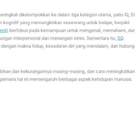
ngkali dikelompokkan ke dalam tiga kategori utama, yaitu IQ, E
kognitif yang memungkinkan seseorang untuk belajar, berpikir
ent
)
berfokus pada kemampuan untuk mengenali, memahami, da
ngan interpersonal dan menangani stres. Sementara itu,
SQ
dengan makna hidup, kesadaran diri yang mendalam, dan hubung
elebihan dan kekurangannya masing-masing, dan cara meningkatkan
imana hal ini memengaruhi berbagai aspek kehidupan manusia.