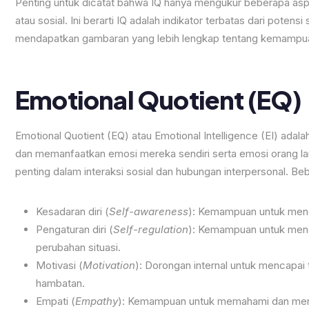
Penting untuk dicatat bahwa IQ hanya mengukur beberapa as
atau sosial. Ini berarti IQ adalah indikator terbatas dari pote
mendapatkan gambaran yang lebih lengkap tentang kemampua
Emotional Quotient (EQ)
Emotional Quotient (EQ) atau Emotional Intelligence (EI) a
dan memanfaatkan emosi mereka sendiri serta emosi orang l
penting dalam interaksi sosial dan hubungan interpersonal. B
Kesadaran diri (
Self-awareness
): Kemampuan untuk meng
Pengaturan diri (
Self-regulation
): Kemampuan untuk meng
perubahan situasi.
Motivasi (
Motivation
): Dorongan internal untuk mencapai
hambatan.
Empati (
Empathy
): Kemampuan untuk memahami dan mera