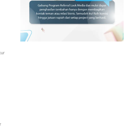
kur
r