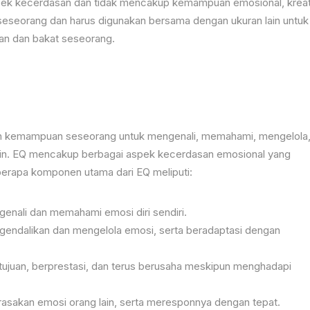
pek kecerdasan dan tidak mencakup kemampuan emosional, kreati
nsi seseorang dan harus digunakan bersama dengan ukuran lain untuk
n dan bakat seseorang.
dalah kemampuan seseorang untuk mengenali, memahami, mengelola
ain. EQ mencakup berbagai aspek kecerdasan emosional yang
eberapa komponen utama dari EQ meliputi:
enali dan memahami emosi diri sendiri.
endalikan dan mengelola emosi, serta beradaptasi dengan
 tujuan, berprestasi, dan terus berusaha meskipun menghadapi
sakan emosi orang lain, serta meresponnya dengan tepat.