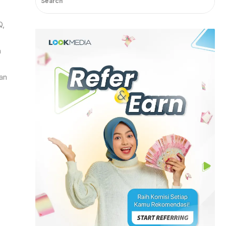
Q,
n
an