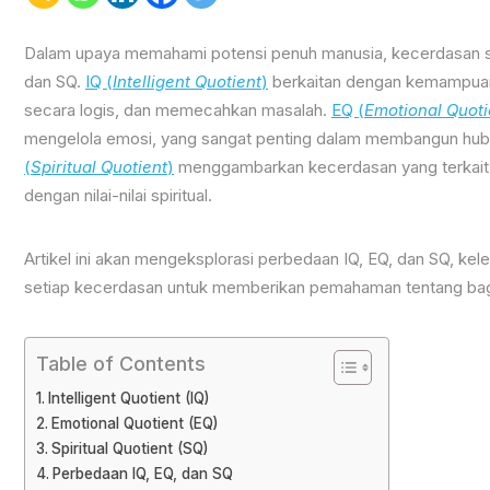
Dalam upaya memahami potensi penuh manusia, kecerdasan seri
dan SQ.
IQ (
Intelligent Quotient
)
berkaitan dengan kemampuan 
secara logis, dan memecahkan masalah.
EQ (
Emotional Quoti
mengelola emosi, yang sangat penting dalam membangun hubu
(
Spiritual Quotient
)
menggambarkan kecerdasan yang terkait 
dengan nilai-nilai spiritual.
Artikel ini akan mengeksplorasi perbedaan IQ, EQ, dan SQ, k
setiap kecerdasan untuk memberikan pemahaman tentang baga
Table of Contents
Intelligent Quotient (IQ)
Emotional Quotient (EQ)
Spiritual Quotient (SQ)
Perbedaan IQ, EQ, dan SQ