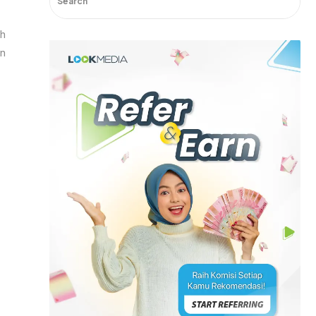
ih
an