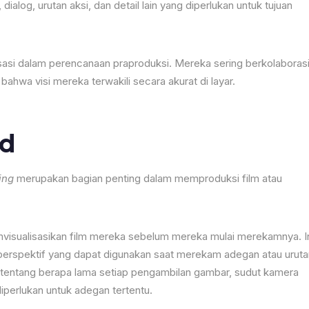
alog, urutan aksi, dan detail lain yang diperlukan untuk tujuan
isasi dalam perencanaan praproduksi. Mereka sering berkolaboras
ahwa visi mereka terwakili secara akurat di layar.
rd
ing
merupakan bagian penting dalam memproduksi film atau
isualisasikan film mereka sebelum mereka mulai merekamnya. I
erspektif yang dapat digunakan saat merekam adegan atau uruta
tentang berapa lama setiap pengambilan gambar, sudut kamera
iperlukan untuk adegan tertentu.