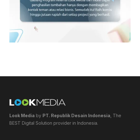
Look Media
by
PT. Republik Desain Indonesia
, The
BEST Digital Solution provider in Indonesia.