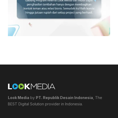
Look Media
by
PT. Republik Desain Indonesia
, The
BEST Digital Solution provider in Indonesia.