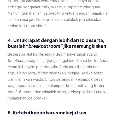
Beberapa aktivitas
icebreaker
bisa saja hanya cocok
sebagai pengantar rutin, misalnya, rapat tim mingguan.
Namun, gunakanlah
ice breaking
virtual dengan hemat. Hal
ini akan menjadi tidak praktis dan ditakuti jika dilakukan
setiap kali rapat virtual.
4. Untuk rapat dengan lebih dari 10 peserta,
buatlah “
breakout room
” jika memungkinkan
Beberapa alat konferensi video menyertakan ruang
breakout
sebagai fitur yang sangat membantu ketika Anda
memiliki banyak peserta. Jika Anda memiliki lebih dari
sepuluh peserta,
icebreaker
akan menjadi sedikit berat
dan memakan waktu. Untuk pertemuan kelompok besar,
bagi peserta ke dalam kelompok-kelompok yang terdiri
dari 3-6 orang, dan mintalah setiap kelompok kecil untuk
melakukan
ice breaker
.
5. Ketahui kapan harus melanjutkan